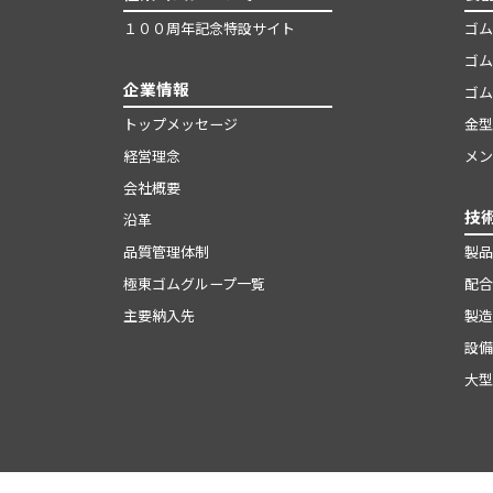
１００周年記念特設サイト
ゴム
ゴム
企業情報
ゴム
トップメッセージ
金型
経営理念
メン
会社概要
技
沿革
品質管理体制
製品
極東ゴムグループ一覧
配合
主要納入先
製造
設備
大型