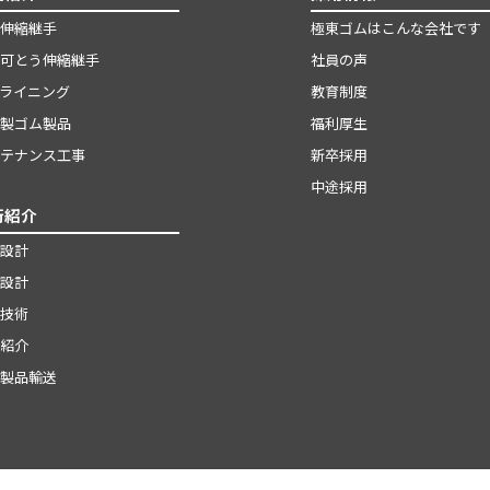
伸縮継手
極東ゴムはこんな会社です
可とう伸縮継手
社員の声
ライニング
教育制度
製ゴム製品
福利厚生
テナンス工事
新卒採用
中途採用
術紹介
設計
設計
技術
紹介
製品輸送