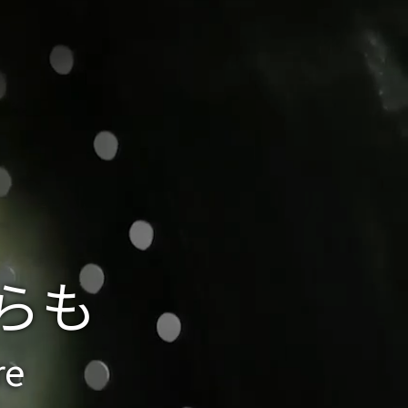
らも
re