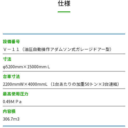
仕様
設備番号
Ｖ－１１（油圧自動操作アダムソン式ガレージドアー型）
寸法
φ5200mm×15000mmＬ
台車寸法
2200mmW×4000mmL （1台あたりの加重50トン×3台連結）
最高使用圧力
0.49ＭＰa
内容積
306.7ｍ3