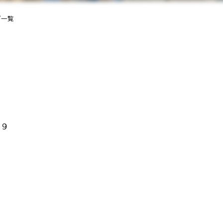
プ一覧
２９