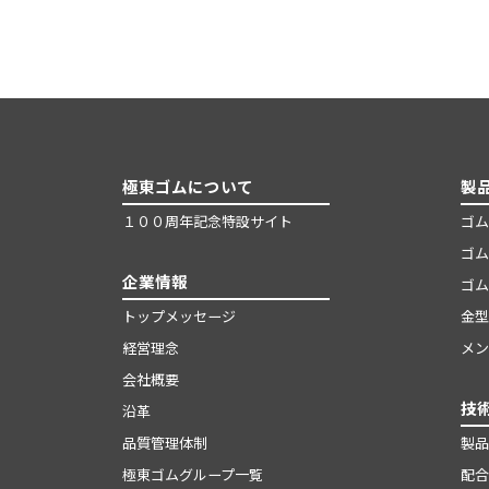
極東ゴムについて
製
１００周年記念特設サイト
ゴム
ゴム
企業情報
ゴム
トップメッセージ
金型
経営理念
メン
会社概要
技
沿革
品質管理体制
製品
極東ゴムグループ一覧
配合