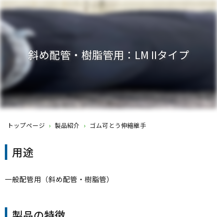
斜め配管・樹脂管用：LM IIタイプ
トップページ
›
製品紹介
›
ゴム可とう伸縮継手
用途
一般配管用（斜め配管・樹脂管）
製品の特徴