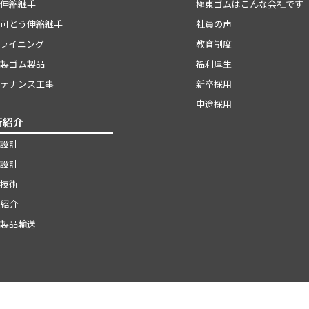
伸縮継手
極東ゴムはこんな会社です
可とう伸縮継手
社員の声
ライニング
教育制度
製ゴム製品
福利厚生
テナンス工事
新卒採用
中途採用
術紹介
設計
設計
技術
紹介
製品輸送