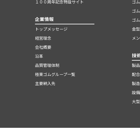
１００周年記念特設サイト
ゴム
ゴム
企業情報
ゴム
トップメッセージ
金型
経営理念
メン
会社概要
技
沿革
品質管理体制
製品
極東ゴムグループ一覧
配合
主要納入先
製造
設備
大型