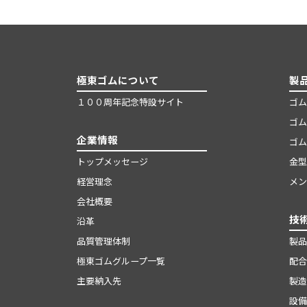
極東ゴムについて
製
１００周年記念特設サイト
ゴム
ゴム
企業情報
ゴム
トップメッセージ
金型
経営理念
メン
会社概要
技
沿革
品質管理体制
製品
極東ゴムグループ一覧
配合
主要納入先
製造
設備