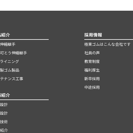
品紹介
採用情報
伸縮継手
極東ゴムはこんな会社です
可とう伸縮継手
社員の声
ライニング
教育制度
製ゴム製品
福利厚生
テナンス工事
新卒採用
中途採用
術紹介
設計
設計
技術
紹介