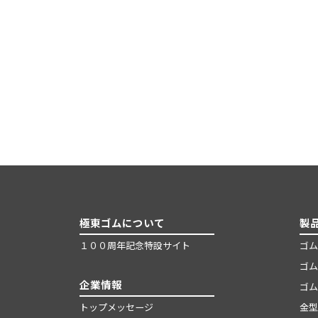
極東ゴムについて
製
１００周年記念特設サイト
ゴム
ゴム
企業情報
ゴム
トップメッセージ
金型